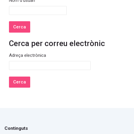
Nom d'usuari
Cerca per correu electrònic
Cerca per correu electrònic
Adreça electrònica
Continguts