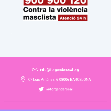
.
info@forgenderseal.org
C/ Luis Antúnez, 6 08006 BARCELONA
@forgenderseal