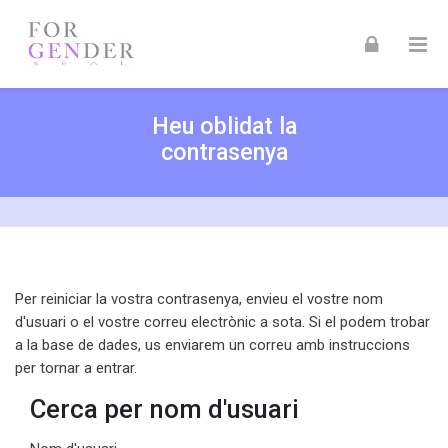
Skip to navigation
Skip to login form
Skip to footer
Vés al contingut principal
Heu oblidat la
contrasenya
Per reiniciar la vostra contrasenya, envieu el vostre nom
d'usuari o el vostre correu electrònic a sota. Si el podem trobar
a la base de dades, us enviarem un correu amb instruccions
per tornar a entrar.
Cerca per nom d'usuari
Cerca per nom d'usuari